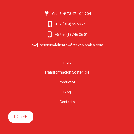
Cra. 7 № 73-47 - Of. 704
+57 (314) 357-8746
+57 60(1) 746 36 81
servicioalcliente@fibtexcolombia.com
Inicio
Transformación Sostenible
Productos
Blog
Contacto
PQRSF