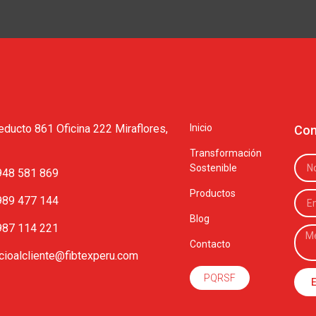
educto 861 Oficina 222 Miraflores,
Inicio
Con
Transformación
Sostenible
948 581 869
Productos
989 477 144
Blog
987 114 221
Contacto
cioalcliente@fibtexperu.com
PQRSF
E