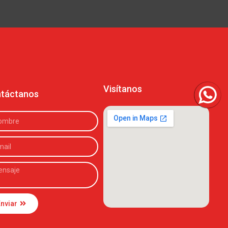
Visítanos
táctanos
Contác
nviar