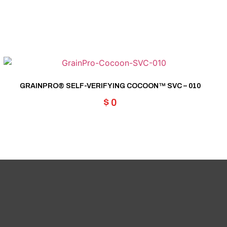
GRAINPRO® SELF-VERIFYING COCOON™ SVC – 010
$
0