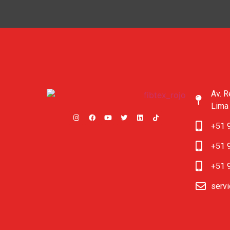
Av. R
Lima
+51 
+51 
+51 
servi